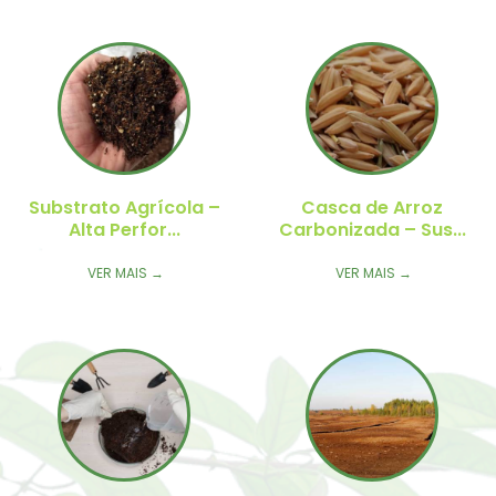
rroz
 Sus...
→