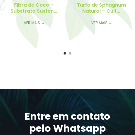
hagnum
lt...
→
Entre em contato
pelo Whatsapp