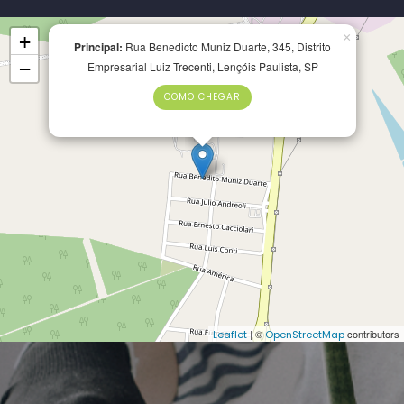
×
+
Principal:
Rua Benedicto Muniz Duarte, 345, Distrito
−
Empresarial Luiz Trecenti, Lençóis Paulista, SP
COMO CHEGAR
| ©
contributors
Leaflet
OpenStreetMap