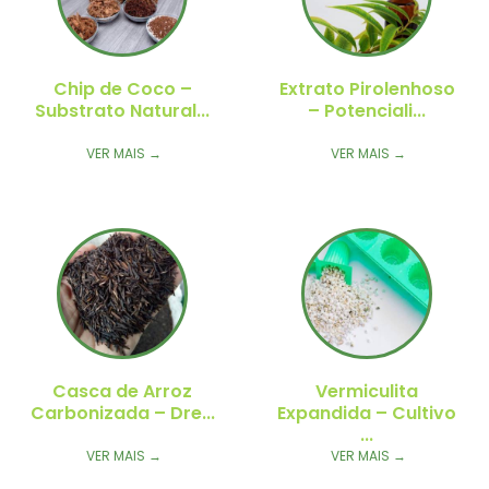
lenhoso
Turfa de Sphagnum
i...
Corrigida – Su...
→
VER MAIS →
ita
Cultivo
→