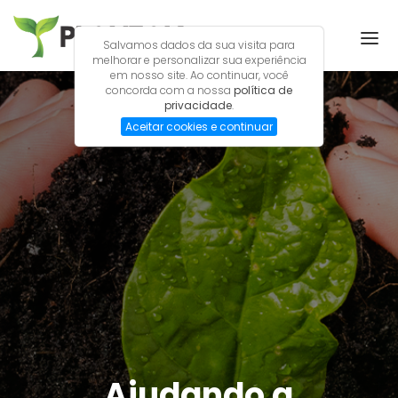
Salvamos dados da sua visita para
melhorar e personalizar sua experiência
em nosso site. Ao continuar, você
concorda com a nossa
política de
INÍCIO
privacidade
.
Aceitar cookies e continuar
SOBRE NÓS
PRODUTOS
CONTATO
LOCALIZAÇÃO
ORÇAMENTO
Ajudando a